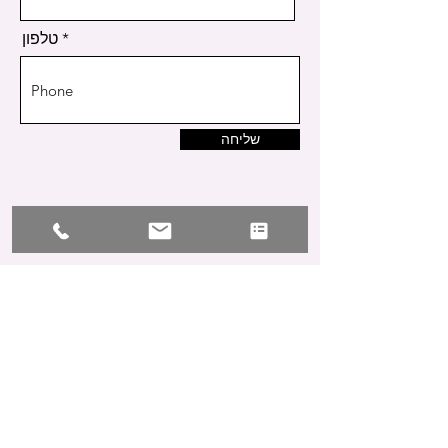
טלפון
שליחה
צור קשר
099558472
/0525569595