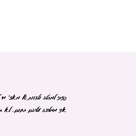
פניתי למרטה ולצוות של מאצ׳ .
אני ממליצה עליהם בחום. לא ת)