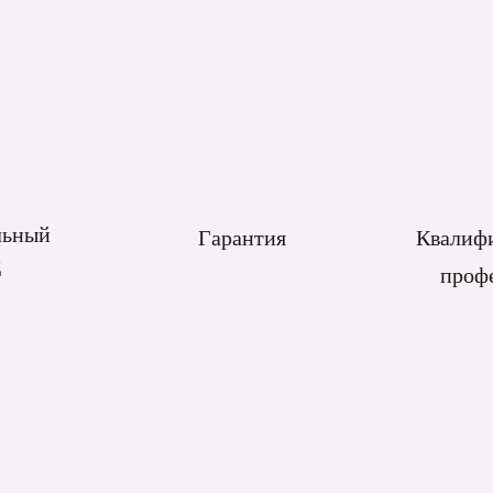
льный
Гарантия
Квалиф
д
проф